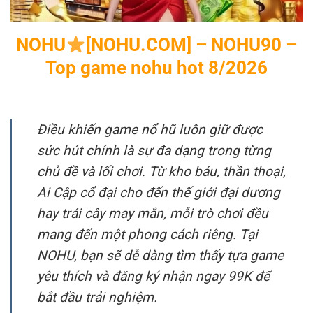
NOHU
[NOHU.COM] – NOHU90 –
Top game nohu hot 8/2026
Điều khiến game nổ hũ luôn giữ được
sức hút chính là sự đa dạng trong từng
chủ đề và lối chơi. Từ kho báu, thần thoại,
Ai Cập cổ đại cho đến thế giới đại dương
hay trái cây may mắn, mỗi trò chơi đều
mang đến một phong cách riêng. Tại
NOHU, bạn sẽ dễ dàng tìm thấy tựa game
yêu thích và đăng ký nhận ngay 99K để
bắt đầu trải nghiệm.