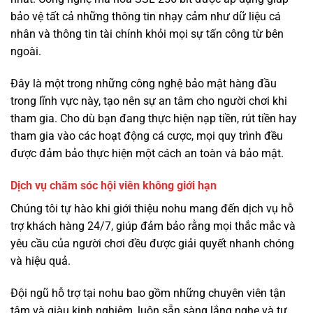
bảo vệ tất cả những thông tin nhạy cảm như dữ liệu cá
nhân và thông tin tài chính khỏi mọi sự tấn công từ bên
ngoài.
Đây là một trong những công nghệ bảo mật hàng đầu
trong lĩnh vực này, tạo nên sự an tâm cho người chơi khi
tham gia. Cho dù bạn đang thực hiện nạp tiền, rút tiền hay
tham gia vào các hoạt động cá cược, mọi quy trình đều
được đảm bảo thực hiện một cách an toàn và bảo mật.
Dịch vụ chăm sóc hội viên không giới hạn
Chúng tôi tự hào khi giới thiệu nohu mang đến dịch vụ hỗ
trợ khách hàng 24/7, giúp đảm bảo rằng mọi thắc mắc và
yêu cầu của người chơi đều được giải quyết nhanh chóng
và hiệu quả.
Đội ngũ hỗ trợ tại nohu bao gồm những chuyên viên tận
tâm và giàu kinh nghiệm, luôn sẵn sàng lắng nghe và tư