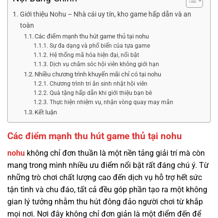
Giới thiệu Nohu – Nhà cái uy tín, kho game hấp dẫn và an
toàn
Các điểm mạnh thu hút game thủ tại nohu
Sự đa dạng và phổ biến của tựa game
Hệ thống mã hóa hiện đại, nổi bật
Dịch vụ chăm sóc hội viên không giới hạn
Nhiều chương trình khuyến mãi chỉ có tại nohu
Chương trình tri ân sinh nhật hội viên
Quà tặng hấp dẫn khi giới thiệu bạn bè
Thực hiện nhiệm vụ, nhận vòng quay may mắn
Kết luận
Các điểm mạnh thu hút game thủ tại nohu
nohu
không chỉ đơn thuần là một nền tảng giải trí mà còn
mang trong mình nhiều ưu điểm nổi bật rất đáng chú ý. Từ
những trò chơi chất lượng cao đến dịch vụ hỗ trợ hết sức
tận tình và chu đáo, tất cả đều góp phần tạo ra một không
gian lý tưởng nhằm thu hút đông đảo người chơi từ khắp
mọi nơi. Nơi đây không chỉ đơn giản là một điểm đến để