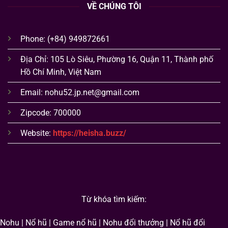
VỀ CHÚNG TÔI
Phone: (+84) 949872661
Địa Chỉ: 105 Lò Siêu, Phường 16, Quận 11, Thành phố
Hồ Chí Minh, Việt Nam
Email:
nohu52.jp.net@gmail.com
Zipcode: 700000
Website:
https://heisha.buzz/
Từ khóa tìm kiếm:
Nohu | Nổ hũ | Game nổ hũ | Nohu đổi thưởng | Nổ hũ đổi