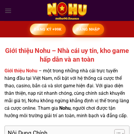
Bỏ
qua
nội
dung
ĐĂNG KÝ +99K
ĐĂNG NHẬP
Giới thiệu Nohu – Nhà cái uy tín, kho game
hấp dẫn và an toàn
Giới thiệu Nohu
– một trong những nhà cái trực tuyến
hàng đầu tại Việt Nam, nổi bật với hệ thống cá cược thể
thao, casino, bắn cá và slot game hiện đại. Với giao diện
thân thiện, nạp rút nhanh chóng, cùng chính sách khuyến
mãi giá trị, Nohu không ngừng khẳng định vị thế trong làng
cá cược online. Tham gia
Nohu
, người chơi được tận
hưởng môi trường giải trí an toàn, minh bạch và đẳng cấp.
Nội Dung Chính