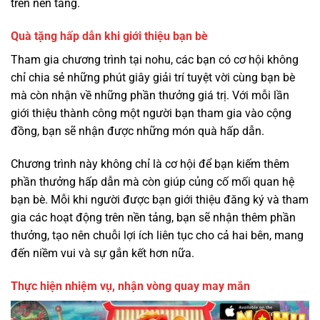
trên nền tảng.
Quà tặng hấp dẫn khi giới thiệu bạn bè
Tham gia chương trình tại nohu, các bạn có cơ hội không
chỉ chia sẻ những phút giây giải trí tuyệt vời cùng bạn bè
mà còn nhận về những phần thưởng giá trị. Với mỗi lần
giới thiệu thành công một người bạn tham gia vào cộng
đồng, bạn sẽ nhận được những món quà hấp dẫn.
Chương trình này không chỉ là cơ hội để bạn kiếm thêm
phần thưởng hấp dẫn mà còn giúp củng cố mối quan hệ
bạn bè. Mỗi khi người được bạn giới thiệu đăng ký và tham
gia các hoạt động trên nền tảng, bạn sẽ nhận thêm phần
thưởng, tạo nên chuỗi lợi ích liên tục cho cả hai bên, mang
đến niềm vui và sự gắn kết hơn nữa.
Thực hiện nhiệm vụ, nhận vòng quay may mắn