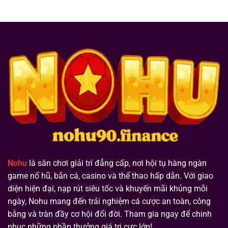
Nohu
là sân chơi giải trí đẳng cấp, nơi hội tụ hàng ngàn
game nổ hũ, bắn cá, casino và thể thao hấp dẫn. Với giao
diện hiện đại, nạp rút siêu tốc và khuyến mãi khủng mỗi
ngày, Nohu mang đến trải nghiệm cá cược an toàn, công
bằng và tràn đầy cơ hội đổi đời. Tham gia ngay để chinh
phục những phần thưởng giá trị cực lớn!