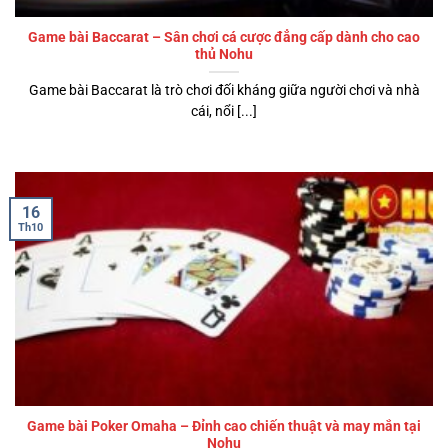
Game bài Baccarat – Sân chơi cá cược đẳng cấp dành cho cao
thủ Nohu
Game bài Baccarat là trò chơi đối kháng giữa người chơi và nhà
cái, nổi [...]
16
Th10
Game bài Poker Omaha – Đỉnh cao chiến thuật và may mắn tại
Nohu