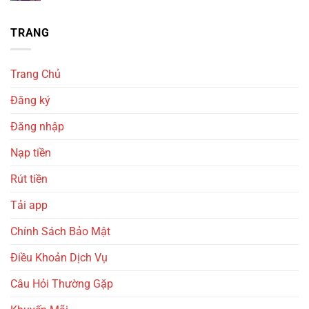
TRANG
Trang Chủ
Đăng ký
Đăng nhập
Nạp tiền
Rút tiền
Tải app
Chính Sách Bảo Mật
Điều Khoản Dịch Vụ
Câu Hỏi Thường Gặp