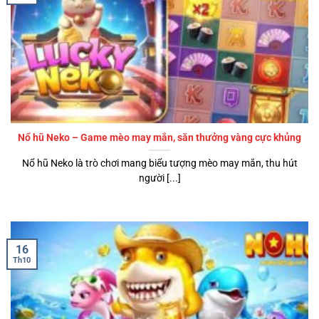
Nổ hũ Neko – Game mèo may mắn, săn thưởng vàng cực khủng
Nổ hũ Neko là trò chơi mang biểu tượng mèo may mắn, thu hút
người [...]
16
Th10