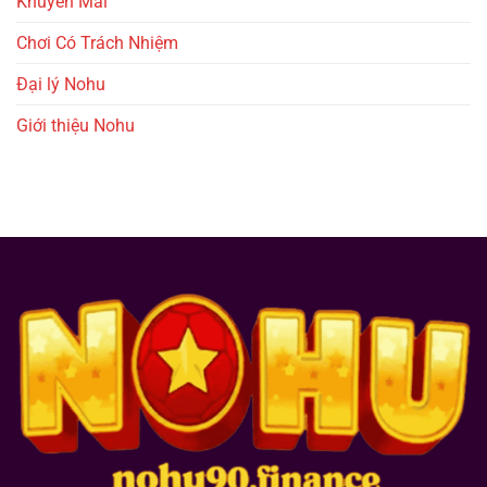
Khuyến Mãi
Chơi Có Trách Nhiệm
Đại lý Nohu
Giới thiệu Nohu