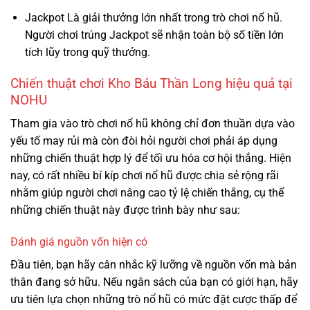
Jackpot Là giải thưởng lớn nhất trong trò chơi nổ hũ.
Người chơi trúng Jackpot sẽ nhận toàn bộ số tiền lớn
tích lũy trong quỹ thưởng.
Chiến thuật chơi Kho Báu Thần Long hiệu quả tại
NOHU
Tham gia vào trò chơi nổ hũ không chỉ đơn thuần dựa vào
yếu tố may rủi mà còn đòi hỏi người chơi phải áp dụng
những chiến thuật hợp lý để tối ưu hóa cơ hội thắng. Hiện
nay, có rất nhiều bí kíp chơi nổ hũ được chia sẻ rộng rãi
nhằm giúp người chơi nâng cao tỷ lệ chiến thắng, cụ thể
những chiến thuật này được trình bày như sau:
Đánh giá nguồn vốn hiện có
Đầu tiên, bạn hãy cân nhắc kỹ lưỡng về nguồn vốn mà bản
thân đang sở hữu. Nếu ngân sách của bạn có giới hạn, hãy
ưu tiên lựa chọn những trò nổ hũ có mức đặt cược thấp để