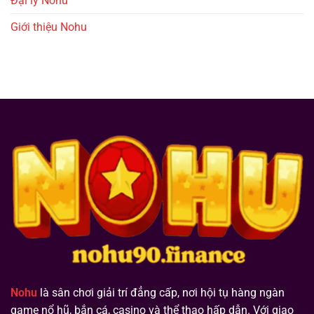
Đại lý Nohu
Giới thiệu Nohu
Nohu
là sân chơi giải trí đẳng cấp, nơi hội tụ hàng ngàn
game nổ hũ, bắn cá, casino và thể thao hấp dẫn. Với giao