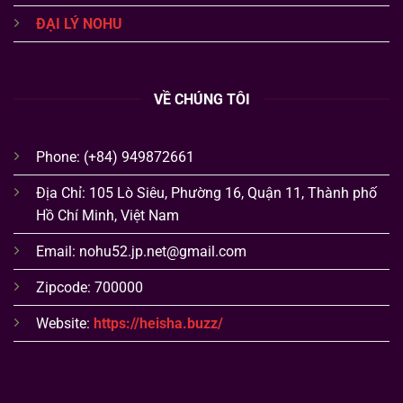
ĐẠI LÝ NOHU
VỀ CHÚNG TÔI
Phone: (+84) 949872661
Địa Chỉ: 105 Lò Siêu, Phường 16, Quận 11, Thành phố
Hồ Chí Minh, Việt Nam
Email:
nohu52.jp.net@gmail.com
Zipcode: 700000
Website:
https://heisha.buzz/