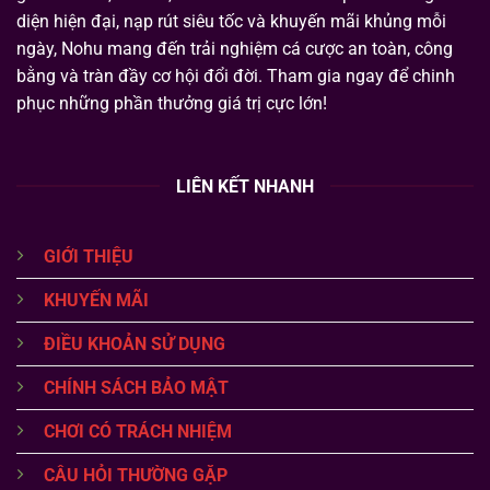
diện hiện đại, nạp rút siêu tốc và khuyến mãi khủng mỗi
ngày, Nohu mang đến trải nghiệm cá cược an toàn, công
bằng và tràn đầy cơ hội đổi đời. Tham gia ngay để chinh
phục những phần thưởng giá trị cực lớn!
LIÊN KẾT NHANH
GIỚI THIỆU
KHUYẾN MÃI
ĐIỀU KHOẢN SỬ DỤNG
CHÍNH SÁCH BẢO MẬT
CHƠI CÓ TRÁCH NHIỆM
CÂU HỎI THƯỜNG GẶP