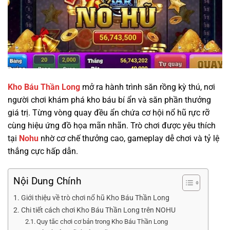
Kho Báu Thần Long
mở ra hành trình săn rồng kỳ thú, nơi
người chơi khám phá kho báu bí ẩn và săn phần thưởng
giá trị. Từng vòng quay đều ẩn chứa cơ hội nổ hũ rực rỡ
cùng hiệu ứng đồ họa mãn nhãn. Trò chơi được yêu thích
tại
Nohu
nhờ cơ chế thưởng cao, gameplay dễ chơi và tỷ lệ
thắng cực hấp dẫn.
Nội Dung Chính
Giới thiệu về trò chơi nổ hũ Kho Báu Thần Long
Chi tiết cách chơi Kho Báu Thần Long trên NOHU
Quy tắc chơi cơ bản trong Kho Báu Thần Long