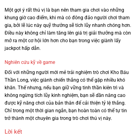
Một gợi ý rất thú vị là bạn nên tham gia chơi vào những
khung giờ cao điểm, khi mà có đông đảo người chơi tham
gia, bởi lẽ lúc này quỹ thưởng sẽ tích lũy nhanh chóng hơn.
Điều này không chỉ làm tăng lên giá trị giải thưởng mà còn
mở ra một cơ hội lớn hơn cho bạn trong việc giành lấy
jackpot hấp dẫn.
Nghiên cứu kỹ về game
Đối với những người mới mẻ trải nghiệm trò chơi Kho Báu
Thần Long, việc giành chiến thắng có thể gặp nhiều khó
khăn. Thế nhưng, nếu bạn giữ vững tinh thần kiên trì và
không ngừng tích lũy kinh nghiệm, bạn sẽ dần nâng cao
được kỹ năng chơi của bản thân để cải thiện tỷ lệ thắng.
Chỉ trong một thời gian ngắn, bạn hoàn toàn có thể tự tin
trở thành một chuyên gia trong trò chơi thú vị này.
Lời kết