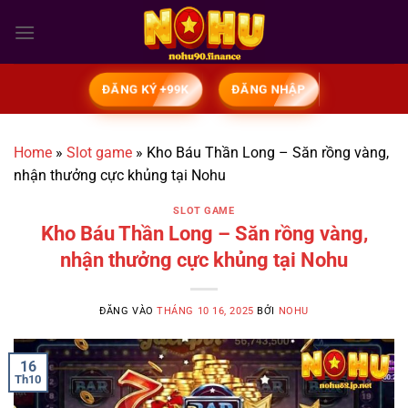
Bỏ
qua
nội
dung
ĐĂNG KÝ +99K
ĐĂNG NHẬP
Home
»
Slot game
»
Kho Báu Thần Long – Săn rồng vàng,
nhận thưởng cực khủng tại Nohu
SLOT GAME
Kho Báu Thần Long – Săn rồng vàng,
nhận thưởng cực khủng tại Nohu
ĐĂNG VÀO
THÁNG 10 16, 2025
BỞI
NOHU
16
Th10