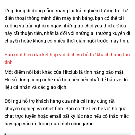
Ứng dụng di động cũng mang lại trải nghiệm tương tự. Từ
điện thoại thông minh đến máy tính bảng, bạn có thể tải
xuống và trải nghiệm ngay những trò chơi yêu thích. Điều
này rất thuận tiện, nhất là đối với những ai thường xuyên di
chuyển hoặc không có nhiều thời gian ngồi trước máy tính.
Bảo mật hiện đại kết hợp với dịch vụ hỗ trợ khách hàng tận
tình
Một điểm nổi bật khác của Hitclub là tính năng bảo mật.
Họ sử dụng công nghệ mã hóa tiên tiến nhất để bảo vệ dữ
liệu cá nhân và các giao dịch.
Đội ngũ hỗ trợ khách hàng của nhà cái này cũng rất
chuyên nghiệp và nhiệt tình. Bạn có thể liên hệ với họ qua
chat trực tuyến hoặc email bất kỳ lúc nào nếu có thắc mắc
hay gặp vấn đề trong quá trình chơi game.