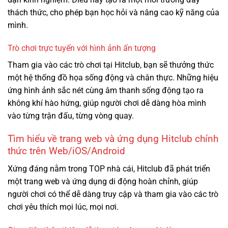
thách thức, cho phép bạn học hỏi và nâng cao kỹ năng của
mình.
Trò chơi trực tuyến với hình ảnh ấn tượng
Tham gia vào các trò chơi tại Hitclub, bạn sẽ thưởng thức
một hệ thống đồ họa sống động và chân thực. Những hiệu
ứng hình ảnh sắc nét cùng âm thanh sống động tạo ra
không khí hào hứng, giúp người chơi dễ dàng hòa mình
vào từng trận đấu, từng vòng quay.
Tìm hiểu về trang web và ứng dụng Hitclub chính
thức trên Web/iOS/Android
Xứng đáng nằm trong TOP nhà cái, Hitclub đã phát triển
một trang web và ứng dụng di động hoàn chỉnh, giúp
người chơi có thể dễ dàng truy cập và tham gia vào các trò
chơi yêu thích mọi lúc, mọi nơi.