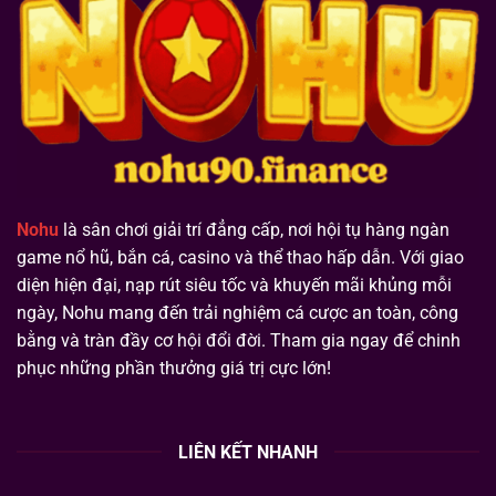
Nohu
là sân chơi giải trí đẳng cấp, nơi hội tụ hàng ngàn
game nổ hũ, bắn cá, casino và thể thao hấp dẫn. Với giao
diện hiện đại, nạp rút siêu tốc và khuyến mãi khủng mỗi
ngày, Nohu mang đến trải nghiệm cá cược an toàn, công
bằng và tràn đầy cơ hội đổi đời. Tham gia ngay để chinh
phục những phần thưởng giá trị cực lớn!
LIÊN KẾT NHANH