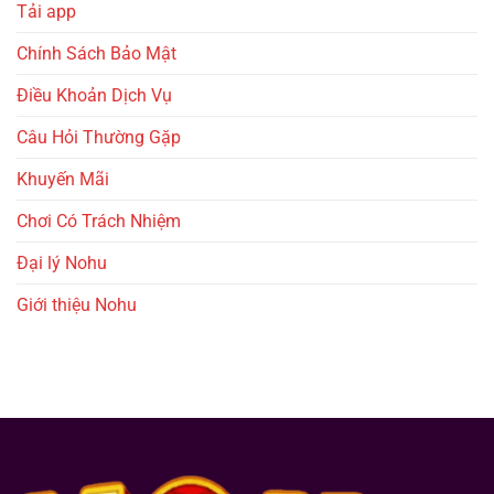
Tải app
Chính Sách Bảo Mật
Điều Khoản Dịch Vụ
Câu Hỏi Thường Gặp
Khuyến Mãi
Chơi Có Trách Nhiệm
Đại lý Nohu
Giới thiệu Nohu